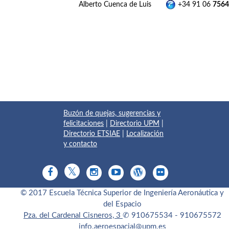
Alberto Cuenca de Luis
+34 91 06
7564
Buzón de quejas, sugerencias y
felicitaciones
|
Directorio UPM
|
Directorio ETSIAE
|
Localización
y contacto
© 2017 Escuela Técnica Superior de Ingeniería Aeronáutica y
del Espacio
Pza. del Cardenal Cisneros, 3
✆ 910675534 - 910675572
info.aeroespacial@upm.es