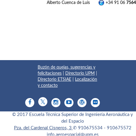
Alberto Cuenca de Luis
+34 91 06
7564
Buzón de quejas, sugerencias y
felicitaciones
|
Directorio UPM
|
Directorio ETSIAE
|
Localización
y contacto
© 2017 Escuela Técnica Superior de Ingeniería Aeronáutica y
del Espacio
Pza. del Cardenal Cisneros, 3
✆ 910675534 - 910675572
info.aeroespacial@upm.es