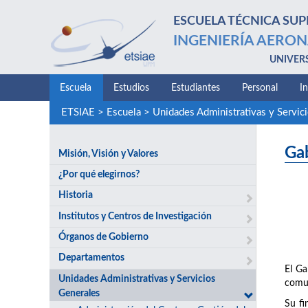
ESCUELA TÉCNICA SUP
INGENIERÍA AERON
UNIVER
Escuela
Estudios
Estudiantes
Personal
I
ETSIAE
>
Escuela
>
Unidades Administrativas y Servic
Ga
Misión, Visión y Valores
¿Por qué elegirnos?
Historia
Institutos y Centros de Investigación
Órganos de Gobierno
Departamentos
El Ga
Unidades Administrativas y Servicios
comun
Generales
Su fi