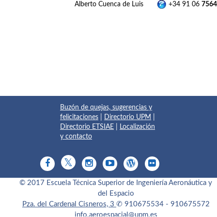
Alberto Cuenca de Luis
+34 91 06
7564
Buzón de quejas, sugerencias y
felicitaciones
|
Directorio UPM
|
Directorio ETSIAE
|
Localización
y contacto
© 2017 Escuela Técnica Superior de Ingeniería Aeronáutica y
del Espacio
Pza. del Cardenal Cisneros, 3
✆ 910675534 - 910675572
info.aeroespacial@upm.es