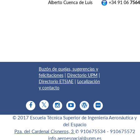
Alberto Cuenca de Luis
+34 91 06
7564
Buzón de quejas, sugerencias y
felicitaciones
|
Directorio UPM
|
Directorio ETSIAE
|
Localización
y contacto
© 2017 Escuela Técnica Superior de Ingeniería Aeronáutica y
del Espacio
Pza. del Cardenal Cisneros, 3
✆ 910675534 - 910675572
info.aeroespacial@upm.es