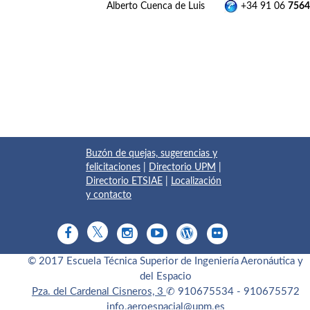
Alberto Cuenca de Luis
+34 91 06
7564
Buzón de quejas, sugerencias y
felicitaciones
|
Directorio UPM
|
Directorio ETSIAE
|
Localización
y contacto
© 2017 Escuela Técnica Superior de Ingeniería Aeronáutica y
del Espacio
Pza. del Cardenal Cisneros, 3
✆ 910675534 - 910675572
info.aeroespacial@upm.es