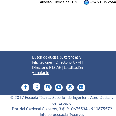
Alberto Cuenca de Luis
+34 91 06
7564
Buzón de quejas, sugerencias y
felicitaciones
|
Directorio UPM
|
Directorio ETSIAE
|
Localización
y contacto
© 2017 Escuela Técnica Superior de Ingeniería Aeronáutica y
del Espacio
Pza. del Cardenal Cisneros, 3
✆ 910675534 - 910675572
info.aeroespacial@upm.es