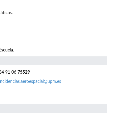
áticas.
Escuela.
4 91 06
75529
incidencias.aeroespacial@upm.es