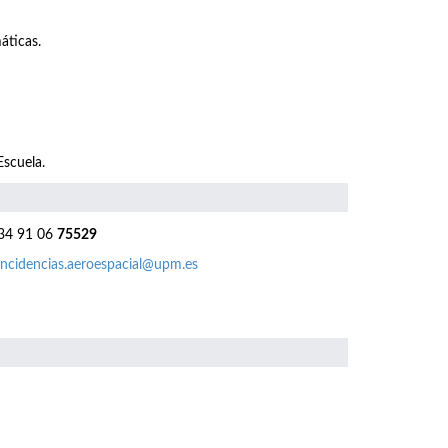
áticas.
Escuela.
4 91 06
75529
incidencias.aeroespacial@upm.es