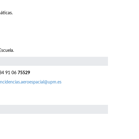
áticas.
Escuela.
4 91 06
75529
incidencias.aeroespacial@upm.es