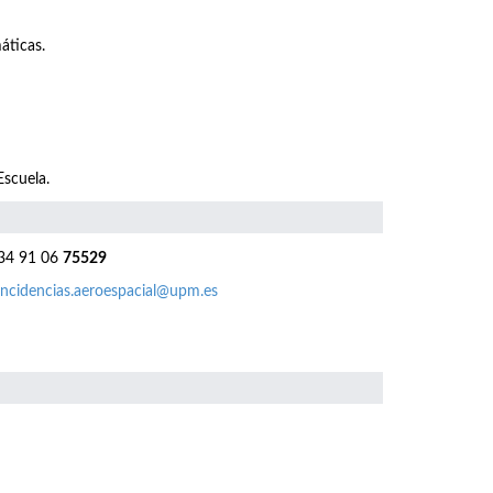
áticas.
Escuela.
4 91 06
75529
incidencias.aeroespacial@upm.es