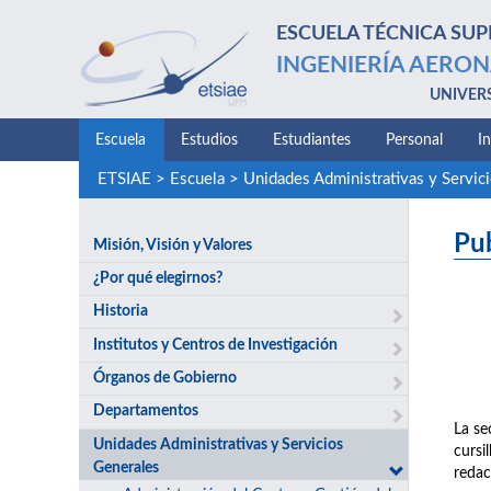
ESCUELA TÉCNICA SUP
INGENIERÍA AERON
UNIVER
Escuela
Estudios
Estudiantes
Personal
I
ETSIAE
>
Escuela
>
Unidades Administrativas y Servic
Pu
Misión, Visión y Valores
¿Por qué elegirnos?
Historia
Institutos y Centros de Investigación
Órganos de Gobierno
Departamentos
La se
Unidades Administrativas y Servicios
cursi
Generales
redac