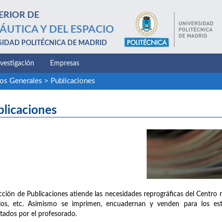
ERIOR DE
ÁUTICA Y DEL ESPACIO
SIDAD POLITÉCNICA DE MADRID
nvestigación
Empresas
ios Generales
>
Publicaciones
blicaciones
cción de Publicaciones atiende las necesidades reprográficas del Centro 
llos, etc. Asimismo se imprimen, encuadernan y venden para los est
tados por el profesorado.