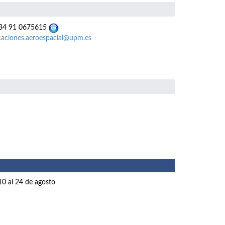
4 91 0675615
caciones.aeroespacial@upm.es
10 al 24 de agosto