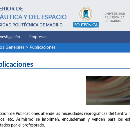
ERIOR DE
ÁUTICA Y DEL ESPACIO
SIDAD POLITÉCNICA DE MADRID
nvestigación
Empresas
ios Generales
>
Publicaciones
blicaciones
cción de Publicaciones atiende las necesidades reprográficas del Centro 
llos, etc. Asimismo se imprimen, encuadernan y venden para los est
tados por el profesorado.