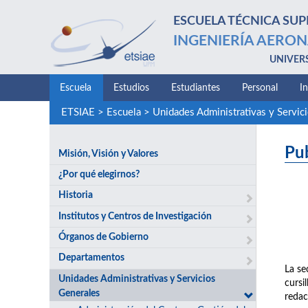
ESCUELA TÉCNICA SUP
INGENIERÍA AERON
UNIVER
Escuela
Estudios
Estudiantes
Personal
I
ETSIAE
>
Escuela
>
Unidades Administrativas y Servic
Pu
Misión, Visión y Valores
¿Por qué elegirnos?
Historia
Institutos y Centros de Investigación
Órganos de Gobierno
Departamentos
La se
Unidades Administrativas y Servicios
cursi
Generales
redac