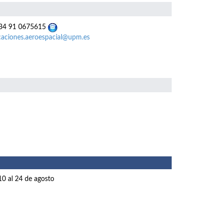
4 91 0675615
caciones.aeroespacial@upm.es
10 al 24 de agosto