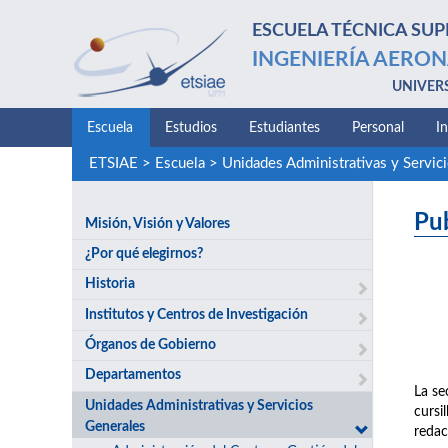
ESCUELA TÉCNICA SUP
INGENIERÍA AERON
UNIVER
Escuela
Estudios
Estudiantes
Personal
I
ETSIAE
>
Escuela
>
Unidades Administrativas y Servic
Pu
Misión, Visión y Valores
¿Por qué elegirnos?
Historia
Institutos y Centros de Investigación
Órganos de Gobierno
Departamentos
La se
Unidades Administrativas y Servicios
cursi
Generales
redac