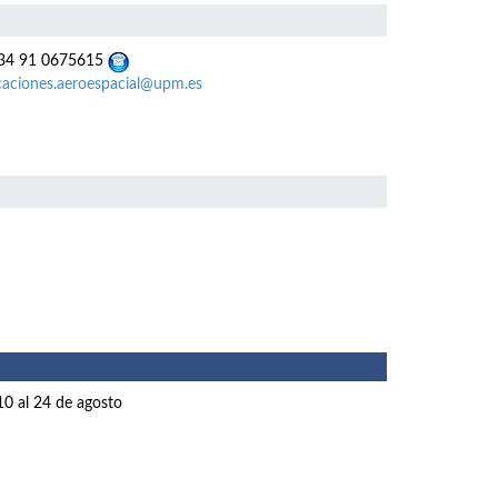
4 91 0675615
caciones.aeroespacial@upm.es
10 al 24 de agosto