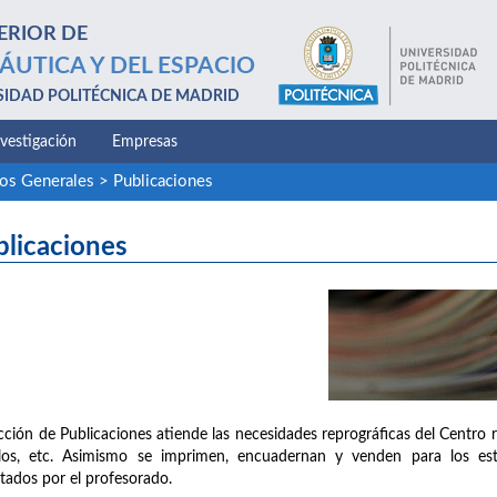
ERIOR DE
ÁUTICA Y DEL ESPACIO
SIDAD POLITÉCNICA DE MADRID
nvestigación
Empresas
ios Generales
>
Publicaciones
blicaciones
cción de Publicaciones atiende las necesidades reprográficas del Centro 
llos, etc. Asimismo se imprimen, encuadernan y venden para los est
tados por el profesorado.