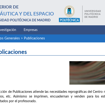
ERIOR DE
ÁUTICA Y DEL ESPACIO
SIDAD POLITÉCNICA DE MADRID
nvestigación
Empresas
ios Generales
>
Publicaciones
blicaciones
cción de Publicaciones atiende las necesidades reprográficas del Centro 
llos, etc. Asimismo se imprimen, encuadernan y venden para los est
tados por el profesorado.