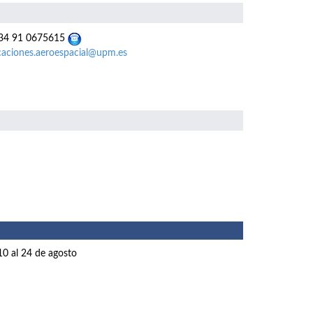
4 91 0675615
caciones.aeroespacial@upm.es
10 al 24 de agosto