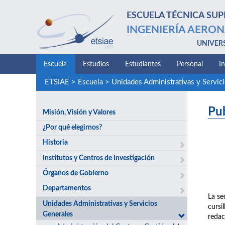
ESCUELA TÉCNICA SUP
INGENIERÍA AERON
UNIVER
Escuela
Estudios
Estudiantes
Personal
I
ETSIAE
>
Escuela
>
Unidades Administrativas y Servic
Pu
Misión, Visión y Valores
¿Por qué elegirnos?
Historia
Institutos y Centros de Investigación
Órganos de Gobierno
Departamentos
La se
Unidades Administrativas y Servicios
cursi
Generales
redac