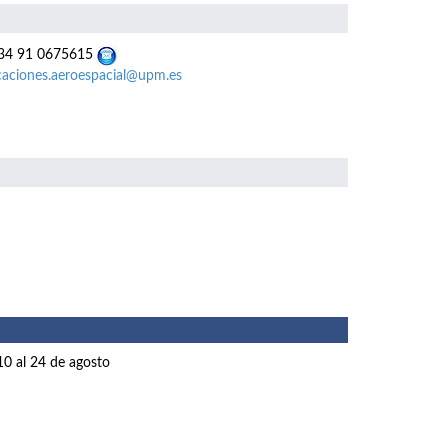
4 91 0675615
caciones.aeroespacial@upm.es
10 al 24 de agosto