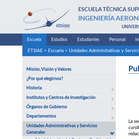
ESCUELA TÉCNICA SUP
INGENIERÍA AERON
UNIVER
Escuela
Estudios
Estudiantes
Personal
I
ETSIAE
>
Escuela
>
Unidades Administrativas y Servic
Pu
Misión, Visión y Valores
¿Por qué elegirnos?
Historia
Institutos y Centros de Investigación
Órganos de Gobierno
Departamentos
La se
Unidades Administrativas y Servicios
cursi
Generales
redac