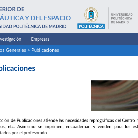
ERIOR DE
ÁUTICA Y DEL ESPACIO
SIDAD POLITÉCNICA DE MADRID
nvestigación
Empresas
ios Generales
>
Publicaciones
blicaciones
cción de Publicaciones atiende las necesidades reprográficas del Centro 
llos, etc. Asimismo se imprimen, encuadernan y venden para los est
tados por el profesorado.