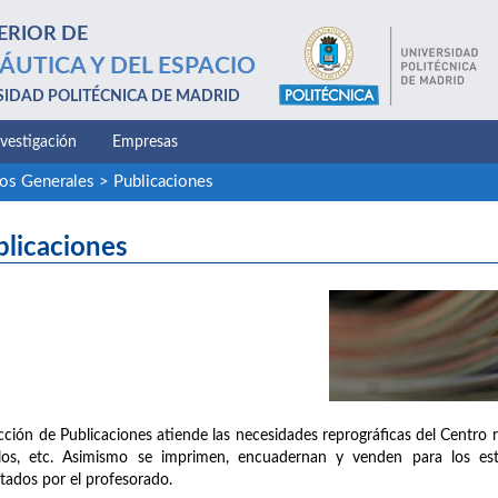
ERIOR DE
ÁUTICA Y DEL ESPACIO
SIDAD POLITÉCNICA DE MADRID
nvestigación
Empresas
ios Generales
>
Publicaciones
blicaciones
cción de Publicaciones atiende las necesidades reprográficas del Centro 
llos, etc. Asimismo se imprimen, encuadernan y venden para los est
tados por el profesorado.