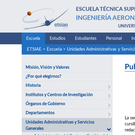
ESCUELA TÉCNICA SUP
INGENIERÍA AERON
UNIVER
Escuela
Estudios
Estudiantes
Personal
I
ETSIAE
>
Escuela
>
Unidades Administrativas y Servic
Pu
Misión, Visión y Valores
¿Por qué elegirnos?
Historia
Institutos y Centros de Investigación
Órganos de Gobierno
Departamentos
La se
Unidades Administrativas y Servicios
cursi
Generales
redac