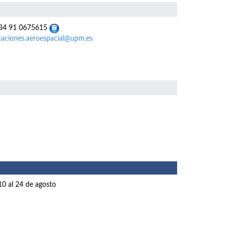
4 91 0675615
caciones.aeroespacial@upm.es
10 al 24 de agosto