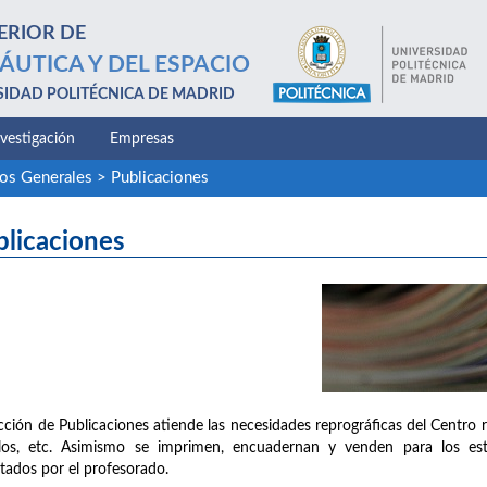
ERIOR DE
ÁUTICA Y DEL ESPACIO
SIDAD POLITÉCNICA DE MADRID
nvestigación
Empresas
ios Generales
>
Publicaciones
blicaciones
cción de Publicaciones atiende las necesidades reprográficas del Centro 
llos, etc. Asimismo se imprimen, encuadernan y venden para los est
tados por el profesorado.