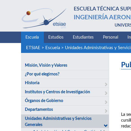
ESCUELA TÉCNICA SUP
INGENIERÍA AERON
UNIVER
Escuela
Estudios
Estudiantes
Personal
I
ETSIAE
>
Escuela
>
Unidades Administrativas y Servic
Pu
Misión, Visión y Valores
¿Por qué elegirnos?
Historia
Institutos y Centros de Investigación
Órganos de Gobierno
Departamentos
La se
Unidades Administrativas y Servicios
cursi
Generales
redac