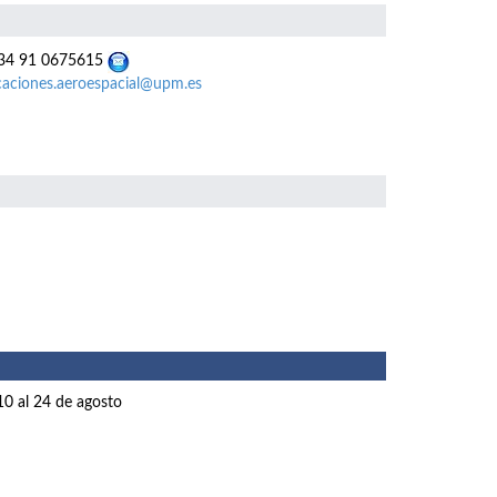
4 91 0675615
caciones.aeroespacial@upm.es
10 al 24 de agosto