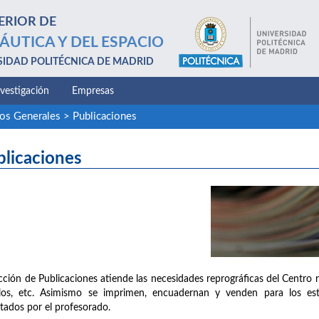
ERIOR DE
ÁUTICA Y DEL ESPACIO
SIDAD POLITÉCNICA DE MADRID
nvestigación
Empresas
ios Generales
>
Publicaciones
blicaciones
cción de Publicaciones atiende las necesidades reprográficas del Centro 
llos, etc. Asimismo se imprimen, encuadernan y venden para los est
tados por el profesorado.