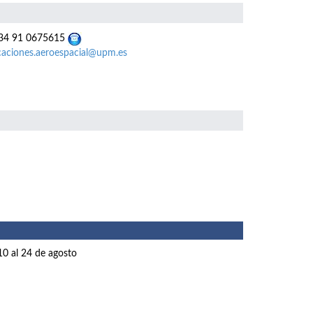
4 91 0675615
caciones.aeroespacial@upm.es
10 al 24 de agosto