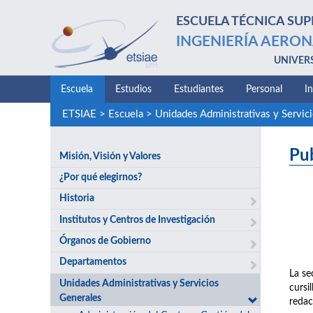
ESCUELA TÉCNICA SUP
INGENIERÍA AERON
UNIVER
Escuela
Estudios
Estudiantes
Personal
I
ETSIAE
>
Escuela
>
Unidades Administrativas y Servic
Pu
Misión, Visión y Valores
¿Por qué elegirnos?
Historia
Institutos y Centros de Investigación
Órganos de Gobierno
Departamentos
La se
Unidades Administrativas y Servicios
cursi
Generales
redac