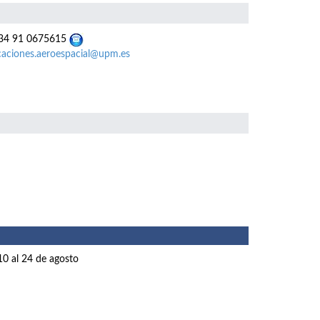
4 91 0675615
caciones.aeroespacial@upm.es
10 al 24 de agosto