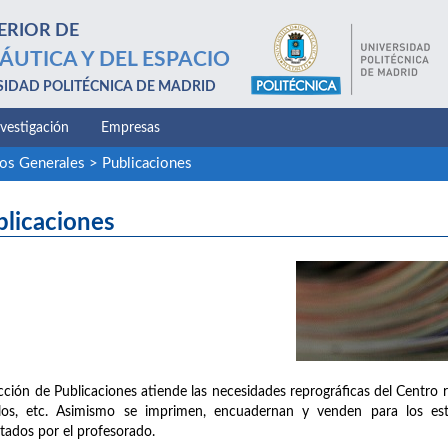
ERIOR DE
ÁUTICA Y DEL ESPACIO
SIDAD POLITÉCNICA DE MADRID
nvestigación
Empresas
ios Generales
>
Publicaciones
blicaciones
cción de Publicaciones atiende las necesidades reprográficas del Centro 
llos, etc. Asimismo se imprimen, encuadernan y venden para los est
tados por el profesorado.