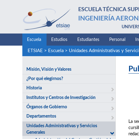
ESCUELA TÉCNICA SUP
INGENIERÍA AERON
UNIVER
Escuela
Estudios
Estudiantes
Personal
I
ETSIAE
>
Escuela
>
Unidades Administrativas y Servic
Pu
Misión, Visión y Valores
¿Por qué elegirnos?
Historia
Institutos y Centros de Investigación
Órganos de Gobierno
Departamentos
La se
Unidades Administrativas y Servicios
cursi
Generales
redac