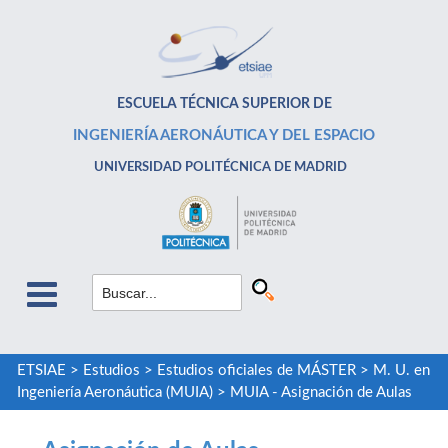
ESCUELA TÉCNICA SUPERIOR DE
INGENIERÍA AERONÁUTICA Y DEL ESPACIO
UNIVERSIDAD POLITÉCNICA DE MADRID
ETSIAE
>
Estudios
>
Estudios oficiales de MÁSTER
>
M. U. en
Ingeniería Aeronáutica (MUIA)
>
MUIA - Asignación de Aulas