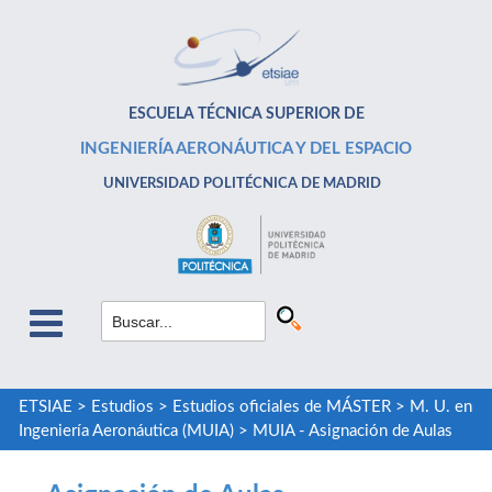
ESCUELA TÉCNICA SUPERIOR DE
INGENIERÍA AERONÁUTICA Y DEL ESPACIO
UNIVERSIDAD POLITÉCNICA DE MADRID
ETSIAE
>
Estudios
>
Estudios oficiales de MÁSTER
>
M. U. en
Ingeniería Aeronáutica (MUIA)
>
MUIA - Asignación de Aulas