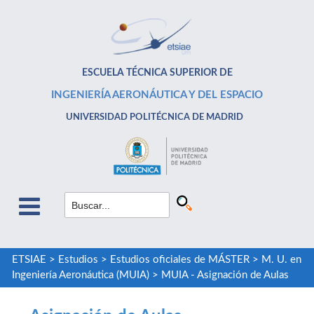
ESCUELA TÉCNICA SUPERIOR DE
INGENIERÍA AERONÁUTICA Y DEL ESPACIO
UNIVERSIDAD POLITÉCNICA DE MADRID
ETSIAE
>
Estudios
>
Estudios oficiales de MÁSTER
>
M. U. en
Ingeniería Aeronáutica (MUIA)
>
MUIA - Asignación de Aulas