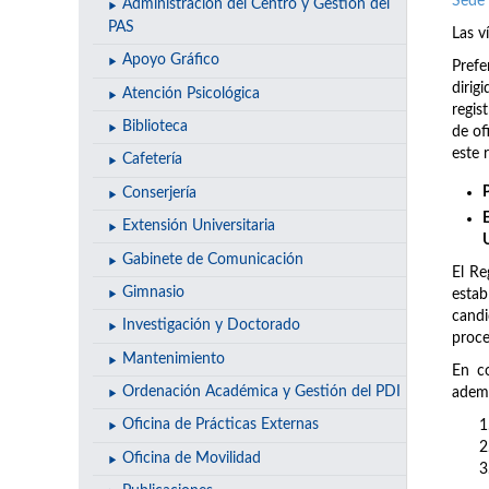
Sede 
Administración del Centro y Gestión del
PAS
Las v
Apoyo Gráfico
Prefe
dirig
Atención Psicológica
regis
Biblioteca
de of
este 
Cafetería
Conserjería
Extensión Universitaria
Gabinete de Comunicación
El Re
Gimnasio
estab
candi
Investigación y Doctorado
proce
Mantenimiento
En co
Ordenación Académica y Gestión del PDI
ademá
Oficina de Prácticas Externas
Oficina de Movilidad