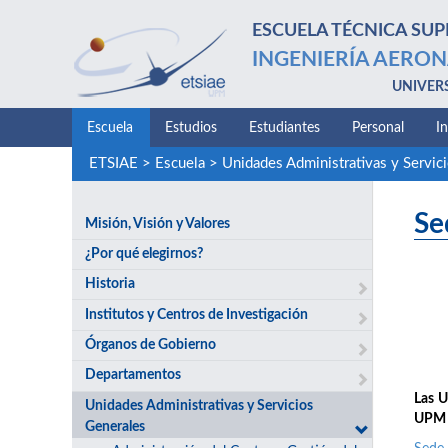
ESCUELA TÉCNICA SUP
INGENIERÍA AERON
UNIVER
Escuela
Estudios
Estudiantes
Personal
I
ETSIAE
>
Escuela
>
Unidades Administrativas y Servic
Se
Misión, Visión y Valores
¿Por qué elegirnos?
Historia
Institutos y Centros de Investigación
Órganos de Gobierno
Departamentos
Las U
Unidades Administrativas y Servicios
UPM y
Generales