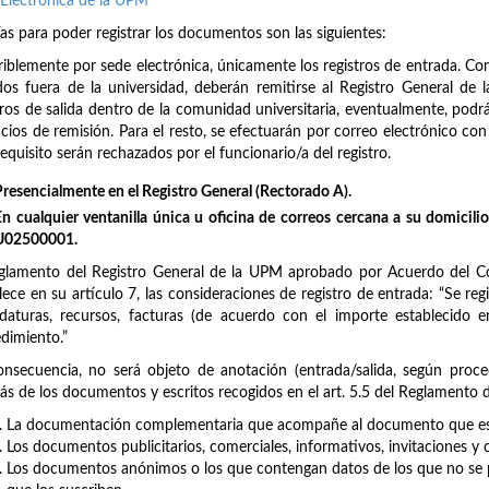
Electrónica de la UPM
ías para poder registrar los documentos son las siguientes:
riblemente por sede electrónica, únicamente los registros de entrada. Con r
idos fuera de la universidad, deberán remitirse al Registro General d
tros de salida dentro de la comunidad universitaria, eventualmente, podrá
icios de remisión. Para el resto, se efectuarán por correo electrónico c
requisito serán rechazados por el funcionario/a del registro.
Presencialmente en el Registro General (Rectorado A).
En cualquier ventanilla única u oficina de correos cercana a su domicilio/
U02500001.
glamento del Registro General de la UPM aprobado por Acuerdo del Co
lece en su artículo 7, las consideraciones de registro de entrada: “Se regi
daturas, recursos, facturas (de acuerdo con el importe establecido
dimiento.”
nsecuencia, no será objeto de anotación (entrada/salida, según proce
s de los documentos y escritos recogidos en el art. 5.5 del Reglamento de
La documentación complementaria que acompañe al documento que es o
Los documentos publicitarios, comerciales, informativos, invitaciones y 
Los documentos anónimos o los que contengan datos de los que no se p