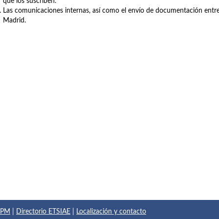
que los suscriben.
Las comunicaciones internas, así como el envío de documentación entre 
Madrid.
 UPM
|
Directorio ETSIAE
|
Localización y contacto