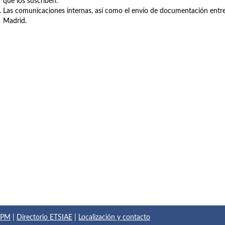
que los suscriben.
Las comunicaciones internas, así como el envío de documentación entre 
Madrid.
 UPM
|
Directorio ETSIAE
|
Localización y contacto