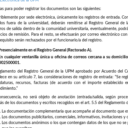
Electrónica de la UPM
ías para poder registrar los documentos son las siguientes:
riblemente por sede electrónica, únicamente los registros de entrada. Con r
idos fuera de la universidad, deberán remitirse al Registro General d
tros de salida dentro de la comunidad universitaria, eventualmente, podrá
icios de remisión. Para el resto, se efectuarán por correo electrónico c
requisito serán rechazados por el funcionario/a del registro.
Presencialmente en el Registro General (Rectorado A).
En cualquier ventanilla única u oficina de correos cercana a su domicilio/
U02500001.
glamento del Registro General de la UPM aprobado por Acuerdo del Co
lece en su artículo 7, las consideraciones de registro de entrada: “Se regi
daturas, recursos, facturas (de acuerdo con el importe establecido
dimiento.”
nsecuencia, no será objeto de anotación (entrada/salida, según proce
s de los documentos y escritos recogidos en el art. 5.5 del Reglamento de
La documentación complementaria que acompañe al documento que es o
Los documentos publicitarios, comerciales, informativos, invitaciones y 
Los documentos anónimos o los que contengan datos de los que no se p