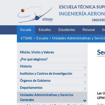
ESCUELA TÉCNICA SUP
INGENIERÍA AERON
UNIVER
Escuela
Estudios
Estudiantes
Personal
I
ETSIAE
>
Escuela
>
Unidades Administrativas y Servic
Se
Misión, Visión y Valores
¿Por qué elegirnos?
Historia
Institutos y Centros de Investigación
Órganos de Gobierno
Departamentos
Las U
Unidades Administrativas y Servicios
UPM y
Generales