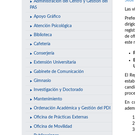
Sede 
Administración del Centro y Gestión del
PAS
Las v
Apoyo Gráfico
Prefe
dirig
Atención Psicológica
regis
Biblioteca
de of
este 
Cafetería
Conserjería
Extensión Universitaria
Gabinete de Comunicación
El Re
Gimnasio
estab
candi
Investigación y Doctorado
proce
Mantenimiento
En co
Ordenación Académica y Gestión del PDI
ademá
Oficina de Prácticas Externas
Oficina de Movilidad