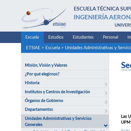
ESCUELA TÉCNICA SUP
INGENIERÍA AERON
UNIVER
Escuela
Estudios
Estudiantes
Personal
I
ETSIAE
>
Escuela
>
Unidades Administrativas y Servic
Se
Misión, Visión y Valores
¿Por qué elegirnos?
Historia
Institutos y Centros de Investigación
Órganos de Gobierno
Departamentos
Las U
Unidades Administrativas y Servicios
UPM y
Generales