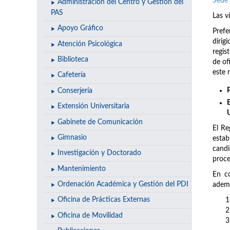
Sede 
Administración del Centro y Gestión del
PAS
Las v
Apoyo Gráfico
Prefe
dirig
Atención Psicológica
regis
Biblioteca
de of
este 
Cafetería
Conserjería
Extensión Universitaria
Gabinete de Comunicación
El Re
Gimnasio
estab
candi
Investigación y Doctorado
proce
Mantenimiento
En co
Ordenación Académica y Gestión del PDI
ademá
Oficina de Prácticas Externas
Oficina de Movilidad