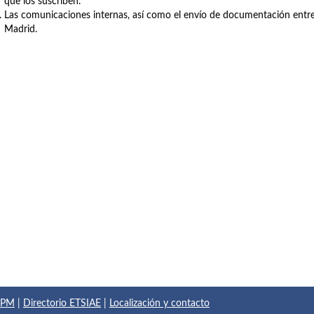
que los suscriben.
Las comunicaciones internas, así como el envío de documentación entre 
Madrid.
 UPM
|
Directorio ETSIAE
|
Localización y contacto