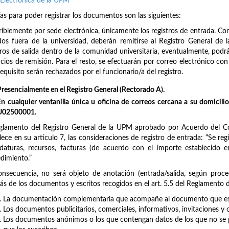
Electrónica de la UPM
ías para poder registrar los documentos son las siguientes:
riblemente por sede electrónica, únicamente los registros de entrada. Con r
idos fuera de la universidad, deberán remitirse al Registro General d
tros de salida dentro de la comunidad universitaria, eventualmente, podrá
icios de remisión. Para el resto, se efectuarán por correo electrónico c
requisito serán rechazados por el funcionario/a del registro.
Presencialmente en el Registro General (Rectorado A).
En cualquier ventanilla única u oficina de correos cercana a su domicilio/
U02500001.
glamento del Registro General de la UPM aprobado por Acuerdo del Co
lece en su artículo 7, las consideraciones de registro de entrada: “Se regi
daturas, recursos, facturas (de acuerdo con el importe establecido
dimiento.”
nsecuencia, no será objeto de anotación (entrada/salida, según proce
s de los documentos y escritos recogidos en el art. 5.5 del Reglamento de
La documentación complementaria que acompañe al documento que es o
Los documentos publicitarios, comerciales, informativos, invitaciones y 
Los documentos anónimos o los que contengan datos de los que no se p