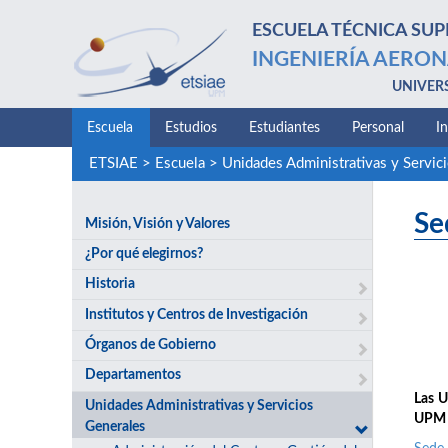
ESCUELA TÉCNICA SUP
INGENIERÍA AERON
UNIVER
Escuela
Estudios
Estudiantes
Personal
I
ETSIAE
>
Escuela
>
Unidades Administrativas y Servic
Se
Misión, Visión y Valores
¿Por qué elegirnos?
Historia
Institutos y Centros de Investigación
Órganos de Gobierno
Departamentos
Las U
Unidades Administrativas y Servicios
UPM y
Generales