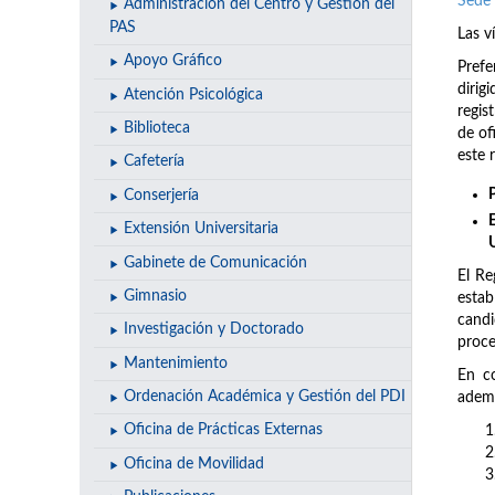
Sede 
Administración del Centro y Gestión del
PAS
Las v
Apoyo Gráfico
Prefe
dirig
Atención Psicológica
regis
Biblioteca
de of
este 
Cafetería
Conserjería
Extensión Universitaria
Gabinete de Comunicación
El Re
Gimnasio
estab
candi
Investigación y Doctorado
proce
Mantenimiento
En co
Ordenación Académica y Gestión del PDI
ademá
Oficina de Prácticas Externas
Oficina de Movilidad