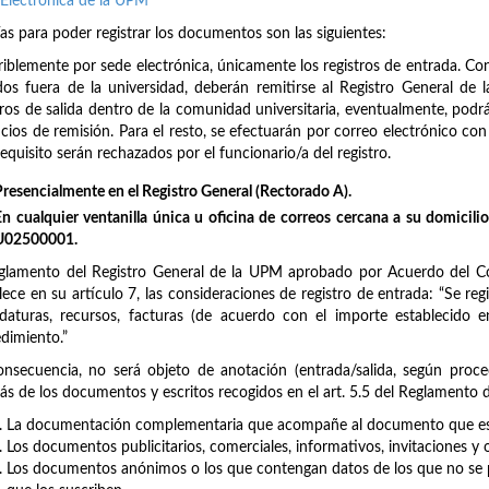
Electrónica de la UPM
ías para poder registrar los documentos son las siguientes:
riblemente por sede electrónica, únicamente los registros de entrada. Con r
idos fuera de la universidad, deberán remitirse al Registro General d
tros de salida dentro de la comunidad universitaria, eventualmente, podrá
icios de remisión. Para el resto, se efectuarán por correo electrónico c
requisito serán rechazados por el funcionario/a del registro.
Presencialmente en el Registro General (Rectorado A).
En cualquier ventanilla única u oficina de correos cercana a su domicilio/
U02500001.
glamento del Registro General de la UPM aprobado por Acuerdo del Co
lece en su artículo 7, las consideraciones de registro de entrada: “Se regi
daturas, recursos, facturas (de acuerdo con el importe establecido
dimiento.”
nsecuencia, no será objeto de anotación (entrada/salida, según proce
s de los documentos y escritos recogidos en el art. 5.5 del Reglamento de
La documentación complementaria que acompañe al documento que es o
Los documentos publicitarios, comerciales, informativos, invitaciones y 
Los documentos anónimos o los que contengan datos de los que no se p