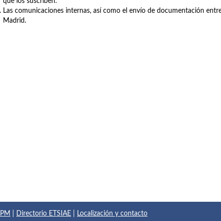
que los suscriben.
Las comunicaciones internas, así como el envío de documentación entre 
Madrid.
 UPM
|
Directorio ETSIAE
|
Localización y contacto