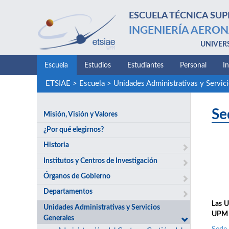
ESCUELA TÉCNICA SUP
INGENIERÍA AERON
UNIVER
Escuela
Estudios
Estudiantes
Personal
I
ETSIAE
>
Escuela
>
Unidades Administrativas y Servic
Se
Misión, Visión y Valores
¿Por qué elegirnos?
Historia
Institutos y Centros de Investigación
Órganos de Gobierno
Departamentos
Las U
Unidades Administrativas y Servicios
UPM y
Generales