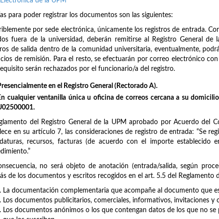
Electrónica de la UPM
ías para poder registrar los documentos son las siguientes:
riblemente por sede electrónica, únicamente los registros de entrada. Con r
idos fuera de la universidad, deberán remitirse al Registro General d
tros de salida dentro de la comunidad universitaria, eventualmente, podrá
icios de remisión. Para el resto, se efectuarán por correo electrónico c
requisito serán rechazados por el funcionario/a del registro.
Presencialmente en el Registro General (Rectorado A).
En cualquier ventanilla única u oficina de correos cercana a su domicilio/
U02500001.
glamento del Registro General de la UPM aprobado por Acuerdo del Co
lece en su artículo 7, las consideraciones de registro de entrada: “Se regi
daturas, recursos, facturas (de acuerdo con el importe establecido
dimiento.”
nsecuencia, no será objeto de anotación (entrada/salida, según proce
s de los documentos y escritos recogidos en el art. 5.5 del Reglamento de
La documentación complementaria que acompañe al documento que es o
Los documentos publicitarios, comerciales, informativos, invitaciones y 
Los documentos anónimos o los que contengan datos de los que no se p