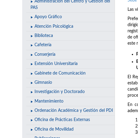
Sede 
Administración del Centro y Gestión del
PAS
Las v
Apoyo Gráfico
Prefe
dirig
Atención Psicológica
regis
Biblioteca
de of
este 
Cafetería
Conserjería
Extensión Universitaria
Gabinete de Comunicación
El Re
Gimnasio
estab
candi
Investigación y Doctorado
proce
Mantenimiento
En co
Ordenación Académica y Gestión del PDI
ademá
Oficina de Prácticas Externas
Oficina de Movilidad