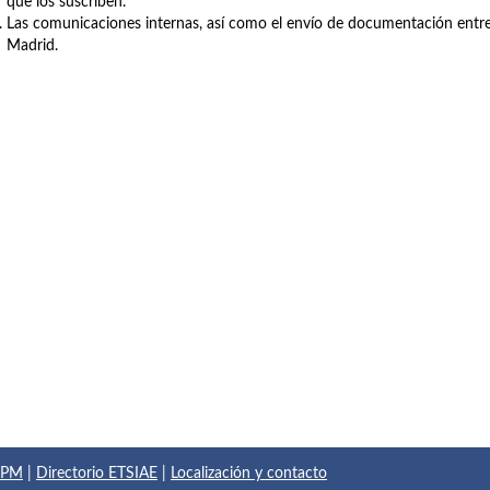
que los suscriben.
Las comunicaciones internas, así como el envío de documentación entre 
Madrid.
 UPM
|
Directorio ETSIAE
|
Localización y contacto