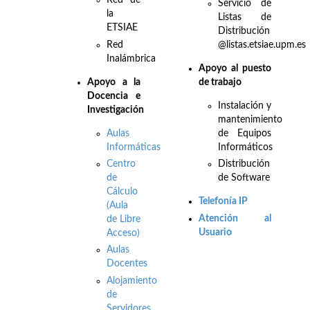
Red de
Servicio de
la
Listas de
ETSIAE
Distribución
Red
@listas.etsiae.upm.es
Inalámbrica
Apoyo al puesto
Apo
yo a la
de trabajo
Docencia e
Instalación y
Investigación
mantenimiento
Aulas
de Equipos
Informáticas
Informáticos
Centro
Distribución
de
de Software
Cálculo
Telefonía IP
(Aula
Atención al
de Libre
Usuario
Acceso)
Aulas
Docentes
Alojamiento
de
Servidores