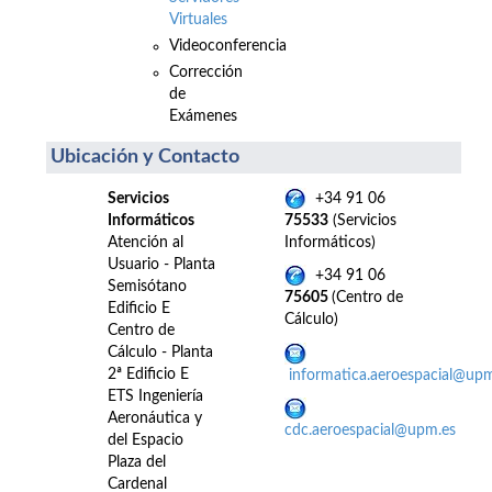
Virtuales
Videoconferencia
Corrección
de
Exámenes
Ubicación y Contacto
Servicios
+34 91 06
Informáticos
75533
(Servicios
Atención al
Informáticos)
Usuario - Planta
+34 91 06
Semisótano
75605
(Centro de
Edificio E
Cálculo)
Centro de
Cálculo - Planta
2ª Edificio E
informatica.aeroespacial@up
ETS Ingeniería
Aeronáutica y
cdc.aeroespacial@upm.es
del Espacio
Plaza del
Cardenal