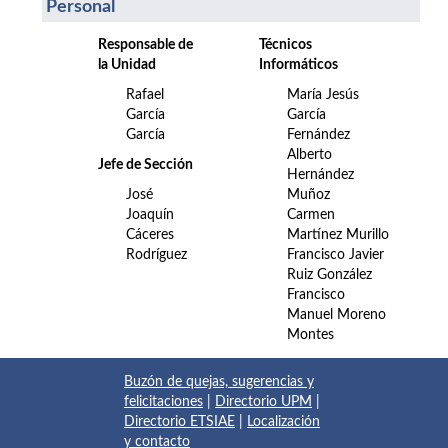
Personal
Responsable de
Técnicos
la Unidad
Informáticos
Rafael
María Jesús
García
García
García
Fernández
Alberto
Jefe de Sección
Hernández
José
Muñoz
Joaquín
Carmen
Cáceres
Martínez Murillo
Rodríguez
Francisco Javier
Ruiz González
Francisco
Manuel Moreno
Montes
Buzón de quejas, sugerencias y
felicitaciones
|
Directorio UPM
|
Directorio ETSIAE
|
Localización
y contacto