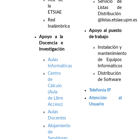
Red de
Servicio de
la
Listas de
ETSIAE
Distribución
Red
@listas.etsiae.upm.es
Inalámbrica
Apoyo al puesto
Apo
yo a la
de trabajo
Docencia e
Instalación y
Investigación
mantenimiento
Aulas
de Equipos
Informáticas
Informáticos
Centro
Distribución
de
de Software
Cálculo
Telefonía IP
(Aula
Atención al
de Libre
Usuario
Acceso)
Aulas
Docentes
Alojamiento
de
Servidores