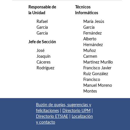
Responsable de
Técnicos
la Unidad
Informáticos
Rafael
María Jesús
García
García
García
Fernández
Alberto
Jefe de Sección
Hernández
José
Muñoz
Joaquín
Carmen
Cáceres
Martínez Murillo
Rodríguez
Francisco Javier
Ruiz González
Francisco
Manuel Moreno
Montes
Buzón de quejas, sugerencias y
felicitaciones
|
Directorio UPM
|
Directorio ETSIAE
|
Localización
y contacto