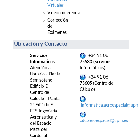
Virtuales
Videoconferencia
Corrección
de
Exámenes
Ubicación y Contacto
Servicios
+34 91 06
Informáticos
75533
(Servicios
Atención al
Informáticos)
Usuario - Planta
+34 91 06
Semisótano
75605
(Centro de
Edificio E
Cálculo)
Centro de
Cálculo - Planta
2ª Edificio E
informatica.aeroespacial@up
ETS Ingeniería
Aeronáutica y
cdc.aeroespacial@upm.es
del Espacio
Plaza del
Cardenal