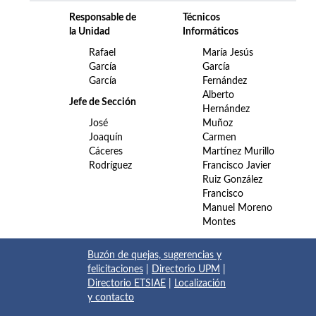
Responsable de
Técnicos
la Unidad
Informáticos
Rafael
María Jesús
García
García
García
Fernández
Alberto
Jefe de Sección
Hernández
José
Muñoz
Joaquín
Carmen
Cáceres
Martínez Murillo
Rodríguez
Francisco Javier
Ruiz González
Francisco
Manuel Moreno
Montes
Buzón de quejas, sugerencias y
felicitaciones
|
Directorio UPM
|
Directorio ETSIAE
|
Localización
y contacto