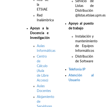
Red de
Servicio de
la
Listas de
ETSIAE
Distribución
Red
@listas.etsiae.upm.es
Inalámbrica
Apoyo al puesto
Apo
yo a la
de trabajo
Docencia e
Instalación y
Investigación
mantenimiento
Aulas
de Equipos
Informáticas
Informáticos
Centro
Distribución
de
de Software
Cálculo
Telefonía IP
(Aula
Atención al
de Libre
Usuario
Acceso)
Aulas
Docentes
Alojamiento
de
Servidores