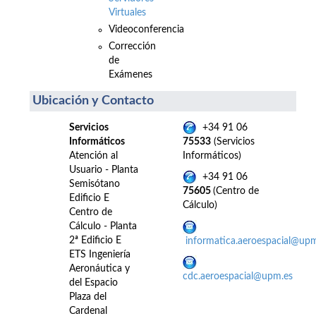
Virtuales
Videoconferencia
Corrección
de
Exámenes
Ubicación y Contacto
Servicios
+34 91 06
Informáticos
75533
(Servicios
Atención al
Informáticos)
Usuario - Planta
+34 91 06
Semisótano
75605
(Centro de
Edificio E
Cálculo)
Centro de
Cálculo - Planta
2ª Edificio E
informatica.aeroespacial@up
ETS Ingeniería
Aeronáutica y
cdc.aeroespacial@upm.es
del Espacio
Plaza del
Cardenal