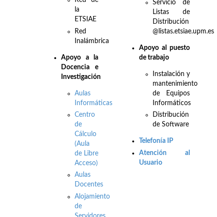
Red de
Servicio de
la
Listas de
ETSIAE
Distribución
Red
@listas.etsiae.upm.es
Inalámbrica
Apoyo al puesto
Apo
yo a la
de trabajo
Docencia e
Instalación y
Investigación
mantenimiento
Aulas
de Equipos
Informáticas
Informáticos
Centro
Distribución
de
de Software
Cálculo
Telefonía IP
(Aula
Atención al
de Libre
Usuario
Acceso)
Aulas
Docentes
Alojamiento
de
Servidores