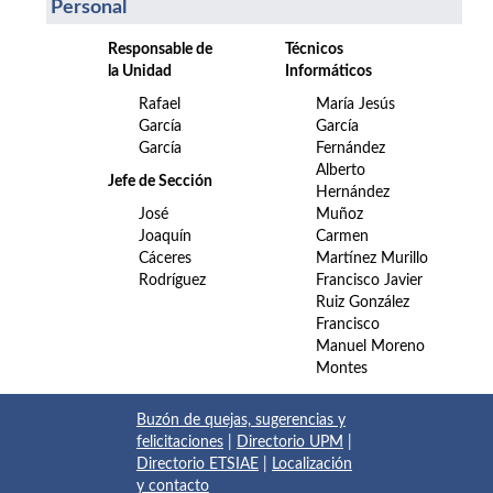
Personal
Responsable de
Técnicos
la Unidad
Informáticos
Rafael
María Jesús
García
García
García
Fernández
Alberto
Jefe de Sección
Hernández
José
Muñoz
Joaquín
Carmen
Cáceres
Martínez Murillo
Rodríguez
Francisco Javier
Ruiz González
Francisco
Manuel Moreno
Montes
Buzón de quejas, sugerencias y
felicitaciones
|
Directorio UPM
|
Directorio ETSIAE
|
Localización
y contacto