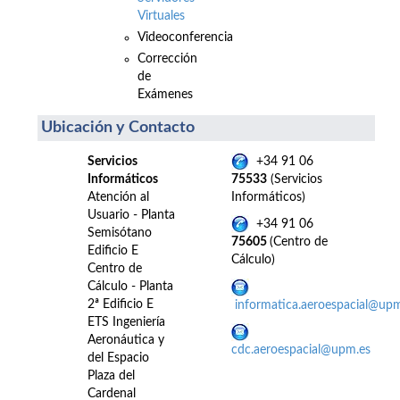
Virtuales
Videoconferencia
Corrección
de
Exámenes
Ubicación y Contacto
Servicios
+34 91 06
Informáticos
75533
(Servicios
Atención al
Informáticos)
Usuario - Planta
+34 91 06
Semisótano
75605
(Centro de
Edificio E
Cálculo)
Centro de
Cálculo - Planta
2ª Edificio E
informatica.aeroespacial@up
ETS Ingeniería
Aeronáutica y
cdc.aeroespacial@upm.es
del Espacio
Plaza del
Cardenal