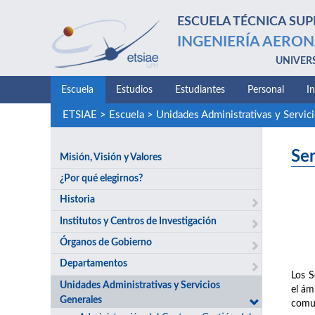
ESCUELA TÉCNICA SUP
INGENIERÍA AERON
UNIVER
Escuela
Estudios
Estudiantes
Personal
I
ETSIAE
>
Escuela
>
Unidades Administrativas y Servic
Ser
Misión, Visión y Valores
¿Por qué elegirnos?
Historia
Institutos y Centros de Investigación
Órganos de Gobierno
Departamentos
Los S
Unidades Administrativas y Servicios
el ám
Generales
comun