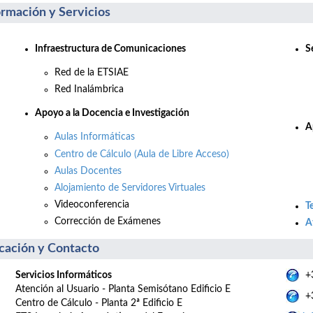
ormación y Servicios
Infraestructura de Comunicaciones
S
Red de la ETSIAE
Red Inalámbrica
Apo
yo a la Docencia e Investigación
A
Aulas Informáticas
Centro de Cálculo (Aula de Libre Acceso)
Aulas Docentes
Alojamiento de Servidores Virtuales
Videoconferencia
T
Corrección de Exámenes
A
cación y Contacto
Servicios Informáticos
+3
Atención al Usuario - Planta Semisótano Edificio E
+3
Centro de Cálculo - Planta 2ª Edificio E