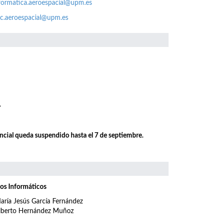
formatica.aeroespacial@upm.es
c.aeroespacial@upm.es
.
encial queda suspendido hasta el 7 de septiembre.
os Informáticos
aría Jesús García Fernández
lberto Hernández Muñoz