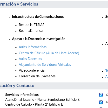
ormación y Servicios
Infraestructura de Comunicaciones
S
Red de la ETSIAE
Red Inalámbrica
Apo
yo a la Docencia e Investigación
A
Aulas Informáticas
Centro de Cálculo (Aula de Libre Acceso)
Aulas Docentes
Alojamiento de Servidores Virtuales
Videoconferencia
T
Corrección de Exámenes
A
cación y Contacto
Servicios Informáticos
+3
Atención al Usuario - Planta Semisótano Edificio E
+3
Centro de Cálculo - Planta 2ª Edificio E