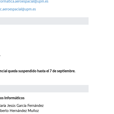
formatica.aeroespacial@upm.es
c.aeroespacial@upm.es
.
encial queda suspendido hasta el 7 de septiembre.
os Informáticos
aría Jesús García Fernández
lberto Hernández Muñoz