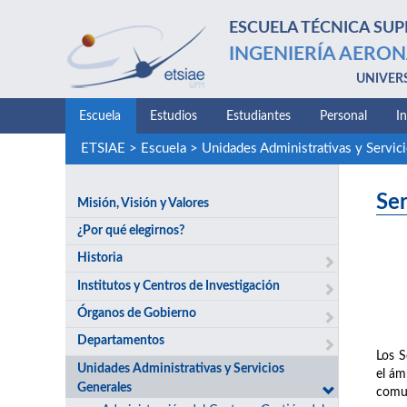
ESCUELA TÉCNICA SUP
INGENIERÍA AERON
UNIVER
Escuela
Estudios
Estudiantes
Personal
I
ETSIAE
>
Escuela
>
Unidades Administrativas y Servic
Ser
Misión, Visión y Valores
¿Por qué elegirnos?
Historia
Institutos y Centros de Investigación
Órganos de Gobierno
Departamentos
Los S
Unidades Administrativas y Servicios
el ám
Generales
comun