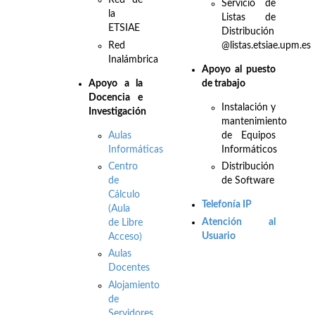
Red de
Servicio de
la
Listas de
ETSIAE
Distribución
Red
@listas.etsiae.upm.es
Inalámbrica
Apoyo al puesto
Apo
yo a la
de trabajo
Docencia e
Instalación y
Investigación
mantenimiento
Aulas
de Equipos
Informáticas
Informáticos
Centro
Distribución
de
de Software
Cálculo
Telefonía IP
(Aula
Atención al
de Libre
Usuario
Acceso)
Aulas
Docentes
Alojamiento
de
Servidores