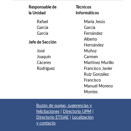
Responsable de
Técnicos
la Unidad
Informáticos
Rafael
María Jesús
García
García
García
Fernández
Alberto
Jefe de Sección
Hernández
José
Muñoz
Joaquín
Carmen
Cáceres
Martínez Murillo
Rodríguez
Francisco Javier
Ruiz González
Francisco
Manuel Moreno
Montes
Buzón de quejas, sugerencias y
felicitaciones
|
Directorio UPM
|
Directorio ETSIAE
|
Localización
y contacto