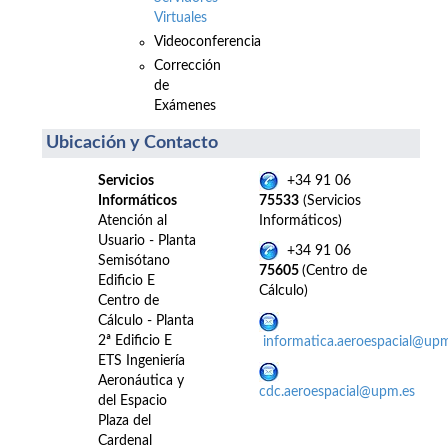
Virtuales
Videoconferencia
Corrección
de
Exámenes
Ubicación y Contacto
Servicios
+34 91 06
Informáticos
75533
(Servicios
Atención al
Informáticos)
Usuario - Planta
+34 91 06
Semisótano
75605
(Centro de
Edificio E
Cálculo)
Centro de
Cálculo - Planta
2ª Edificio E
informatica.aeroespacial@up
ETS Ingeniería
Aeronáutica y
cdc.aeroespacial@upm.es
del Espacio
Plaza del
Cardenal