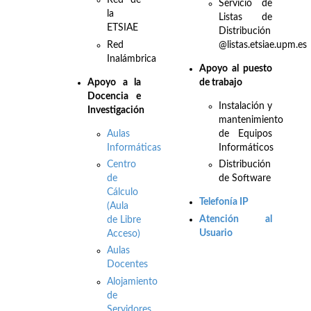
Red de
Servicio de
la
Listas de
ETSIAE
Distribución
Red
@listas.etsiae.upm.es
Inalámbrica
Apoyo al puesto
Apo
yo a la
de trabajo
Docencia e
Instalación y
Investigación
mantenimiento
Aulas
de Equipos
Informáticas
Informáticos
Centro
Distribución
de
de Software
Cálculo
Telefonía IP
(Aula
Atención al
de Libre
Usuario
Acceso)
Aulas
Docentes
Alojamiento
de
Servidores