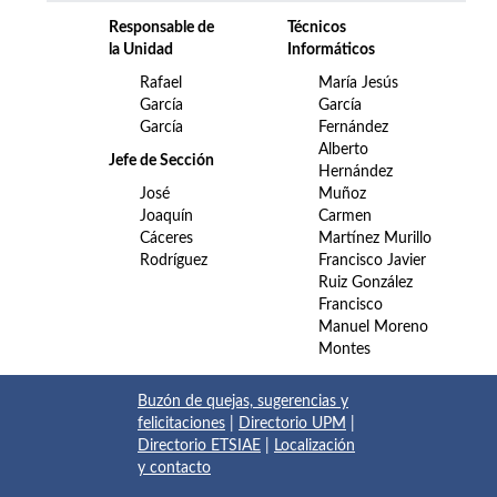
Responsable de
Técnicos
la Unidad
Informáticos
Rafael
María Jesús
García
García
García
Fernández
Alberto
Jefe de Sección
Hernández
José
Muñoz
Joaquín
Carmen
Cáceres
Martínez Murillo
Rodríguez
Francisco Javier
Ruiz González
Francisco
Manuel Moreno
Montes
Buzón de quejas, sugerencias y
felicitaciones
|
Directorio UPM
|
Directorio ETSIAE
|
Localización
y contacto