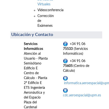
Virtuales
Videoconferencia
Corrección
de
Exámenes
Ubicación y Contacto
Servicios
+34 91 06
Informáticos
75533
(Servicios
Atención al
Informáticos)
Usuario - Planta
+34 91 06
Semisótano
75605
(Centro de
Edificio E
Cálculo)
Centro de
Cálculo - Planta
2ª Edificio E
informatica.aeroespacial@up
ETS Ingeniería
Aeronáutica y
cdc.aeroespacial@upm.es
del Espacio
Plaza del
Cardenal