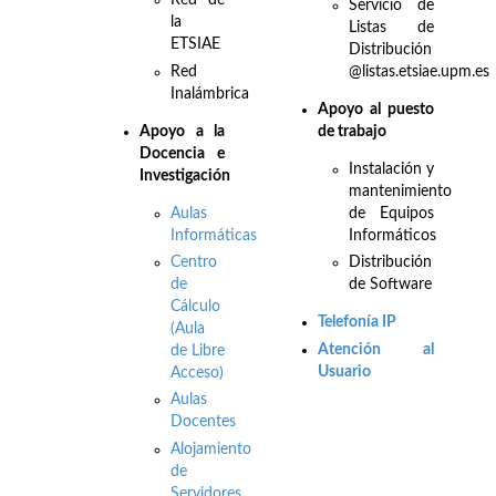
Red de
Servicio de
la
Listas de
ETSIAE
Distribución
Red
@listas.etsiae.upm.es
Inalámbrica
Apoyo al puesto
Apo
yo a la
de trabajo
Docencia e
Instalación y
Investigación
mantenimiento
Aulas
de Equipos
Informáticas
Informáticos
Centro
Distribución
de
de Software
Cálculo
Telefonía IP
(Aula
Atención al
de Libre
Usuario
Acceso)
Aulas
Docentes
Alojamiento
de
Servidores