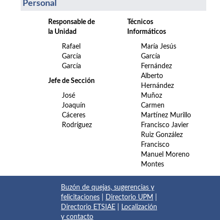
Personal
Responsable de
Técnicos
la Unidad
Informáticos
Rafael
María Jesús
García
García
García
Fernández
Alberto
Jefe de Sección
Hernández
José
Muñoz
Joaquín
Carmen
Cáceres
Martínez Murillo
Rodríguez
Francisco Javier
Ruiz González
Francisco
Manuel Moreno
Montes
Buzón de quejas, sugerencias y
felicitaciones
|
Directorio UPM
|
Directorio ETSIAE
|
Localización
y contacto