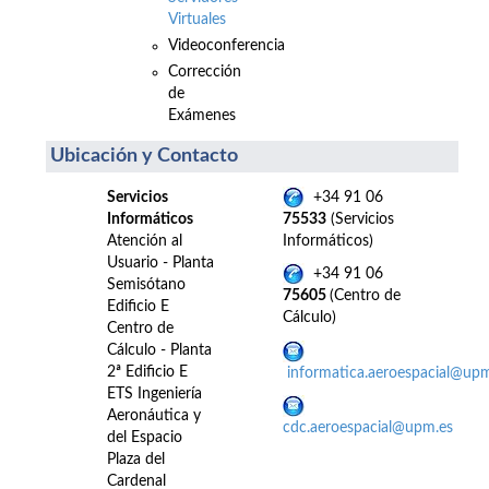
Virtuales
Videoconferencia
Corrección
de
Exámenes
Ubicación y Contacto
Servicios
+34 91 06
Informáticos
75533
(Servicios
Atención al
Informáticos)
Usuario - Planta
+34 91 06
Semisótano
75605
(Centro de
Edificio E
Cálculo)
Centro de
Cálculo - Planta
2ª Edificio E
informatica.aeroespacial@up
ETS Ingeniería
Aeronáutica y
cdc.aeroespacial@upm.es
del Espacio
Plaza del
Cardenal