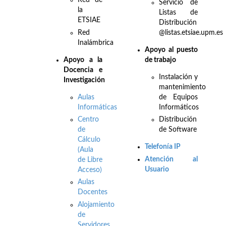
Red de
Servicio de
la
Listas de
ETSIAE
Distribución
Red
@listas.etsiae.upm.es
Inalámbrica
Apoyo al puesto
Apo
yo a la
de trabajo
Docencia e
Instalación y
Investigación
mantenimiento
Aulas
de Equipos
Informáticas
Informáticos
Centro
Distribución
de
de Software
Cálculo
Telefonía IP
(Aula
Atención al
de Libre
Usuario
Acceso)
Aulas
Docentes
Alojamiento
de
Servidores