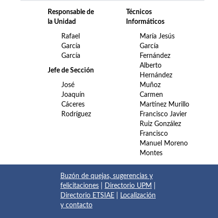
Responsable de
Técnicos
la Unidad
Informáticos
Rafael
María Jesús
García
García
García
Fernández
Alberto
Jefe de Sección
Hernández
José
Muñoz
Joaquín
Carmen
Cáceres
Martínez Murillo
Rodríguez
Francisco Javier
Ruiz González
Francisco
Manuel Moreno
Montes
Buzón de quejas, sugerencias y
felicitaciones
|
Directorio UPM
|
Directorio ETSIAE
|
Localización
y contacto