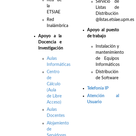
Red de
Servicio de
la
Listas de
ETSIAE
Distribución
Red
@listas.etsiae.upm.es
Inalámbrica
Apoyo al puesto
Apo
yo a la
de trabajo
Docencia e
Instalación y
Investigación
mantenimiento
Aulas
de Equipos
Informáticas
Informáticos
Centro
Distribución
de
de Software
Cálculo
Telefonía IP
(Aula
Atención al
de Libre
Usuario
Acceso)
Aulas
Docentes
Alojamiento
de
Servidores