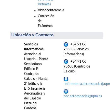
Virtuales
Videoconferencia
Corrección
de
Exámenes
Ubicación y Contacto
Servicios
+34 91 06
Informáticos
75533
(Servicios
Atención al
Informáticos)
Usuario - Planta
+34 91 06
Semisótano
75605
(Centro de
Edificio E
Cálculo)
Centro de
Cálculo - Planta
2ª Edificio E
informatica.aeroespacial@up
ETS Ingeniería
Aeronáutica y
cdc.aeroespacial@upm.es
del Espacio
Plaza del
Cardenal