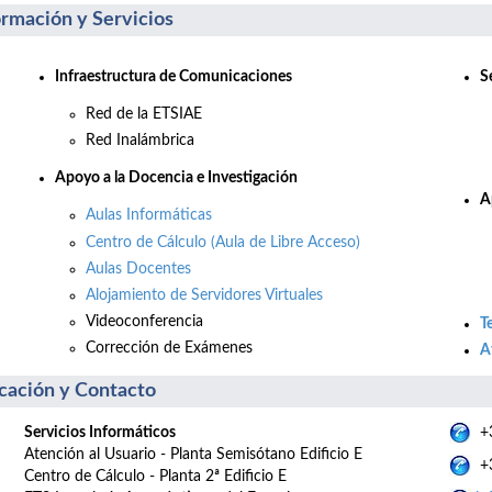
ormación y Servicios
Infraestructura de Comunicaciones
S
Red de la ETSIAE
Red Inalámbrica
Apo
yo a la Docencia e Investigación
A
Aulas Informáticas
Centro de Cálculo (Aula de Libre Acceso)
Aulas Docentes
Alojamiento de Servidores Virtuales
Videoconferencia
T
Corrección de Exámenes
A
cación y Contacto
Servicios Informáticos
+3
Atención al Usuario - Planta Semisótano Edificio E
+3
Centro de Cálculo - Planta 2ª Edificio E