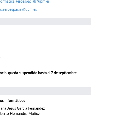
formatica.aeroespacial@upm.es
c.aeroespacial@upm.es
.
encial queda suspendido hasta el 7 de septiembre.
os Informáticos
aría Jesús García Fernández
lberto Hernández Muñoz