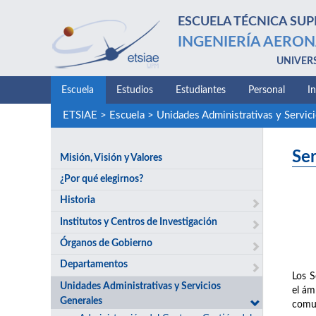
ESCUELA TÉCNICA SUP
INGENIERÍA AERON
UNIVER
Escuela
Estudios
Estudiantes
Personal
I
ETSIAE
>
Escuela
>
Unidades Administrativas y Servic
Ser
Misión, Visión y Valores
¿Por qué elegirnos?
Historia
Institutos y Centros de Investigación
Órganos de Gobierno
Departamentos
Los S
Unidades Administrativas y Servicios
el ám
Generales
comun