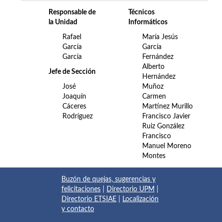
Responsable de
Técnicos
la Unidad
Informáticos
Rafael
María Jesús
García
García
García
Fernández
Alberto
Jefe de Sección
Hernández
José
Muñoz
Joaquín
Carmen
Cáceres
Martínez Murillo
Rodríguez
Francisco Javier
Ruiz González
Francisco
Manuel Moreno
Montes
Buzón de quejas, sugerencias y
felicitaciones
|
Directorio UPM
|
Directorio ETSIAE
|
Localización
y contacto