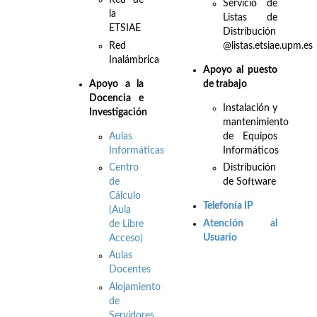
Red de
Servicio de
la
Listas de
ETSIAE
Distribución
Red
@listas.etsiae.upm.es
Inalámbrica
Apoyo al puesto
Apo
yo a la
de trabajo
Docencia e
Instalación y
Investigación
mantenimiento
Aulas
de Equipos
Informáticas
Informáticos
Centro
Distribución
de
de Software
Cálculo
Telefonía IP
(Aula
Atención al
de Libre
Usuario
Acceso)
Aulas
Docentes
Alojamiento
de
Servidores