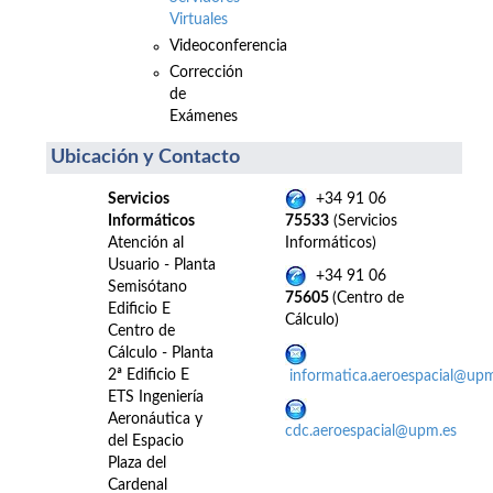
Virtuales
Videoconferencia
Corrección
de
Exámenes
Ubicación y Contacto
Servicios
+34 91 06
Informáticos
75533
(Servicios
Atención al
Informáticos)
Usuario - Planta
+34 91 06
Semisótano
75605
(Centro de
Edificio E
Cálculo)
Centro de
Cálculo - Planta
2ª Edificio E
informatica.aeroespacial@up
ETS Ingeniería
Aeronáutica y
cdc.aeroespacial@upm.es
del Espacio
Plaza del
Cardenal