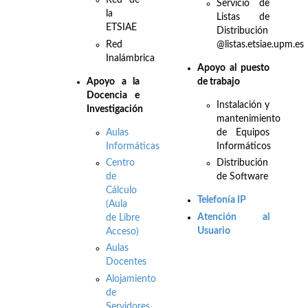
Red de
Servicio de
la
Listas de
ETSIAE
Distribución
Red
@listas.etsiae.upm.es
Inalámbrica
Apoyo al puesto
Apo
yo a la
de trabajo
Docencia e
Instalación y
Investigación
mantenimiento
Aulas
de Equipos
Informáticas
Informáticos
Centro
Distribución
de
de Software
Cálculo
Telefonía IP
(Aula
Atención al
de Libre
Usuario
Acceso)
Aulas
Docentes
Alojamiento
de
Servidores