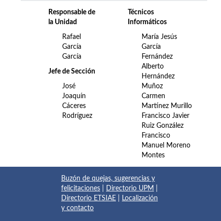
Responsable de
Técnicos
la Unidad
Informáticos
Rafael
María Jesús
García
García
García
Fernández
Alberto
Jefe de Sección
Hernández
José
Muñoz
Joaquín
Carmen
Cáceres
Martínez Murillo
Rodríguez
Francisco Javier
Ruiz González
Francisco
Manuel Moreno
Montes
Buzón de quejas, sugerencias y
felicitaciones
|
Directorio UPM
|
Directorio ETSIAE
|
Localización
y contacto