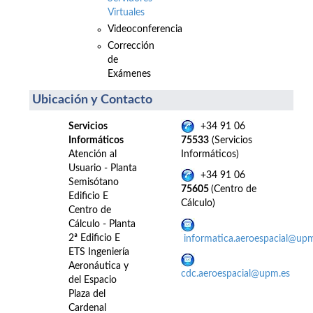
Virtuales
Videoconferencia
Corrección
de
Exámenes
Ubicación y Contacto
Servicios
+34 91 06
Informáticos
75533
(Servicios
Atención al
Informáticos)
Usuario - Planta
+34 91 06
Semisótano
75605
(Centro de
Edificio E
Cálculo)
Centro de
Cálculo - Planta
2ª Edificio E
informatica.aeroespacial@up
ETS Ingeniería
Aeronáutica y
cdc.aeroespacial@upm.es
del Espacio
Plaza del
Cardenal