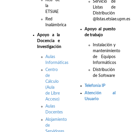
Red de
Servicio de
la
Listas de
ETSIAE
Distribución
Red
@listas.etsiae.upm.es
Inalámbrica
Apoyo al puesto
Apo
yo a la
de trabajo
Docencia e
Instalación y
Investigación
mantenimiento
Aulas
de Equipos
Informáticas
Informáticos
Centro
Distribución
de
de Software
Cálculo
Telefonía IP
(Aula
Atención al
de Libre
Usuario
Acceso)
Aulas
Docentes
Alojamiento
de
Servidores