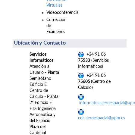
Virtuales
Videoconferencia
Corrección
de
Exámenes
Ubicación y Contacto
Servicios
+34 91 06
Informáticos
75533
(Servicios
Atención al
Informáticos)
Usuario - Planta
+34 91 06
Semisótano
75605
(Centro de
Edificio E
Cálculo)
Centro de
Cálculo - Planta
2ª Edificio E
informatica.aeroespacial@up
ETS Ingeniería
Aeronáutica y
cdc.aeroespacial@upm.es
del Espacio
Plaza del
Cardenal