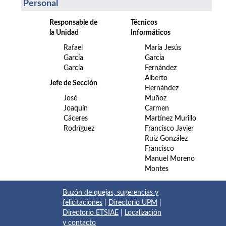
Personal
Responsable de
Técnicos
la Unidad
Informáticos
Rafael
María Jesús
García
García
García
Fernández
Alberto
Jefe de Sección
Hernández
José
Muñoz
Joaquín
Carmen
Cáceres
Martínez Murillo
Rodríguez
Francisco Javier
Ruiz González
Francisco
Manuel Moreno
Montes
Buzón de quejas, sugerencias y
felicitaciones
|
Directorio UPM
|
Directorio ETSIAE
|
Localización
y contacto