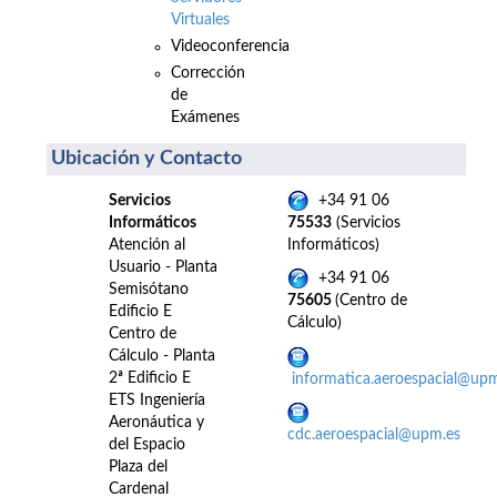
Virtuales
Videoconferencia
Corrección
de
Exámenes
Ubicación y Contacto
Servicios
+34 91 06
Informáticos
75533
(Servicios
Atención al
Informáticos)
Usuario - Planta
+34 91 06
Semisótano
75605
(Centro de
Edificio E
Cálculo)
Centro de
Cálculo - Planta
2ª Edificio E
informatica.aeroespacial@up
ETS Ingeniería
Aeronáutica y
cdc.aeroespacial@upm.es
del Espacio
Plaza del
Cardenal