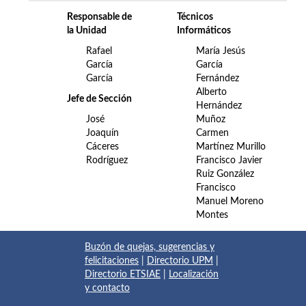
Responsable de
Técnicos
la Unidad
Informáticos
Rafael
María Jesús
García
García
García
Fernández
Alberto
Jefe de Sección
Hernández
José
Muñoz
Joaquín
Carmen
Cáceres
Martínez Murillo
Rodríguez
Francisco Javier
Ruiz González
Francisco
Manuel Moreno
Montes
Buzón de quejas, sugerencias y
felicitaciones
|
Directorio UPM
|
Directorio ETSIAE
|
Localización
y contacto