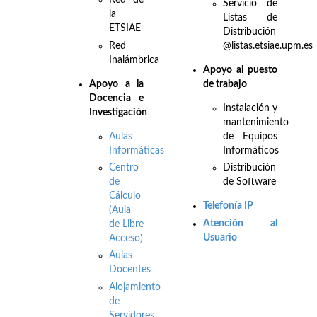
Red de
Servicio de
la
Listas de
ETSIAE
Distribución
Red
@listas.etsiae.upm.es
Inalámbrica
Apoyo al puesto
Apo
yo a la
de trabajo
Docencia e
Instalación y
Investigación
mantenimiento
Aulas
de Equipos
Informáticas
Informáticos
Centro
Distribución
de
de Software
Cálculo
Telefonía IP
(Aula
Atención al
de Libre
Usuario
Acceso)
Aulas
Docentes
Alojamiento
de
Servidores