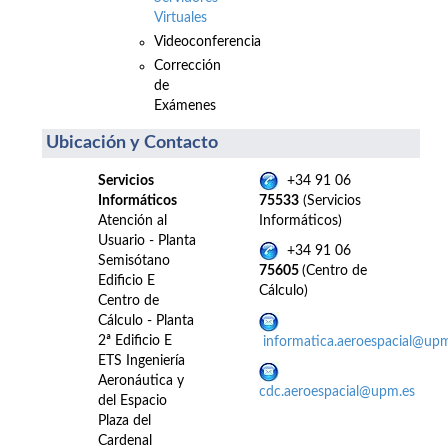
Virtuales
Videoconferencia
Corrección
de
Exámenes
Ubicación y Contacto
Servicios
+34 91 06
Informáticos
75533
(Servicios
Atención al
Informáticos)
Usuario - Planta
+34 91 06
Semisótano
75605
(Centro de
Edificio E
Cálculo)
Centro de
Cálculo - Planta
2ª Edificio E
informatica.aeroespacial@up
ETS Ingeniería
Aeronáutica y
cdc.aeroespacial@upm.es
del Espacio
Plaza del
Cardenal