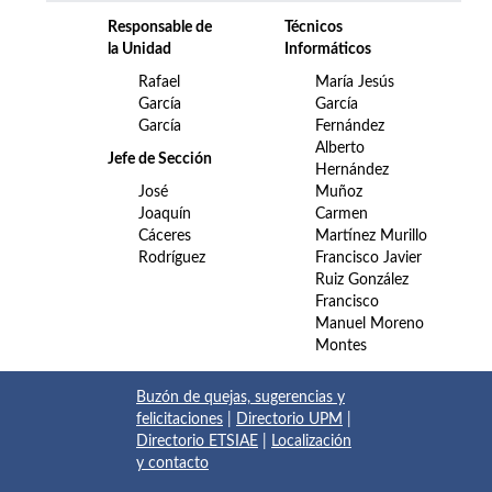
Responsable de
Técnicos
la Unidad
Informáticos
Rafael
María Jesús
García
García
García
Fernández
Alberto
Jefe de Sección
Hernández
José
Muñoz
Joaquín
Carmen
Cáceres
Martínez Murillo
Rodríguez
Francisco Javier
Ruiz González
Francisco
Manuel Moreno
Montes
Buzón de quejas, sugerencias y
felicitaciones
|
Directorio UPM
|
Directorio ETSIAE
|
Localización
y contacto