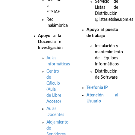
Red de
Servicio de
la
Listas de
ETSIAE
Distribución
Red
@listas.etsiae.upm.es
Inalámbrica
Apoyo al puesto
Apo
yo a la
de trabajo
Docencia e
Instalación y
Investigación
mantenimiento
Aulas
de Equipos
Informáticas
Informáticos
Centro
Distribución
de
de Software
Cálculo
Telefonía IP
(Aula
Atención al
de Libre
Usuario
Acceso)
Aulas
Docentes
Alojamiento
de
Servidores