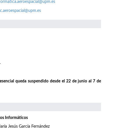
formatica.aeroespacial@upm.es
c.aeroespacial@upm.es
.
resencial queda suspendido desde el 22 de junio al 7 de
os Informáticos
aría Jesús García Fernández