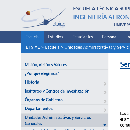
ESCUELA TÉCNICA SUP
INGENIERÍA AERON
UNIVER
Escuela
Estudios
Estudiantes
Personal
I
ETSIAE
>
Escuela
>
Unidades Administrativas y Servic
Ser
Misión, Visión y Valores
¿Por qué elegirnos?
Historia
Institutos y Centros de Investigación
Órganos de Gobierno
Departamentos
Los S
Unidades Administrativas y Servicios
el ám
Generales
comun