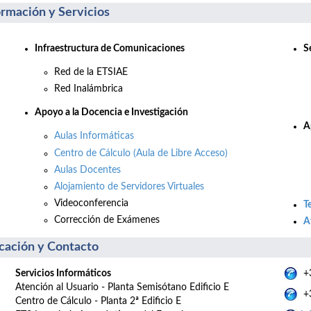
ormación y Servicios
Infraestructura de Comunicaciones
S
Red de la ETSIAE
Red Inalámbrica
Apo
yo a la Docencia e Investigación
A
Aulas Informáticas
Centro de Cálculo (Aula de Libre Acceso)
Aulas Docentes
Alojamiento de Servidores Virtuales
Videoconferencia
T
Corrección de Exámenes
A
cación y Contacto
Servicios Informáticos
+3
Atención al Usuario - Planta Semisótano Edificio E
+3
Centro de Cálculo - Planta 2ª Edificio E