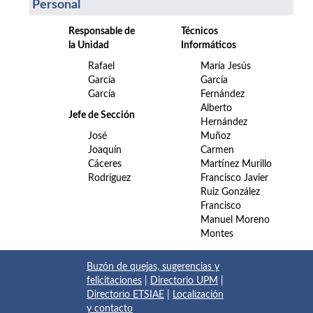
Personal
Responsable de
Técnicos
la Unidad
Informáticos
Rafael
María Jesús
García
García
García
Fernández
Alberto
Jefe de Sección
Hernández
José
Muñoz
Joaquín
Carmen
Cáceres
Martínez Murillo
Rodríguez
Francisco Javier
Ruiz González
Francisco
Manuel Moreno
Montes
Buzón de quejas, sugerencias y
felicitaciones
|
Directorio UPM
|
Directorio ETSIAE
|
Localización
y contacto