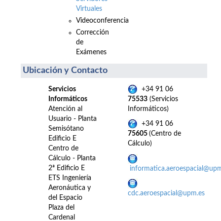
Virtuales
Videoconferencia
Corrección
de
Exámenes
Ubicación y Contacto
Servicios
+34 91 06
Informáticos
75533
(Servicios
Atención al
Informáticos)
Usuario - Planta
+34 91 06
Semisótano
75605
(Centro de
Edificio E
Cálculo)
Centro de
Cálculo - Planta
2ª Edificio E
informatica.aeroespacial@up
ETS Ingeniería
Aeronáutica y
cdc.aeroespacial@upm.es
del Espacio
Plaza del
Cardenal