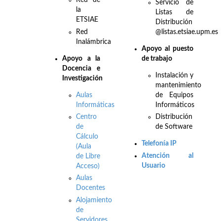
Red de
Servicio de
la
Listas de
ETSIAE
Distribución
Red
@listas.etsiae.upm.es
Inalámbrica
Apoyo al puesto
Apo
yo a la
de trabajo
Docencia e
Instalación y
Investigación
mantenimiento
Aulas
de Equipos
Informáticas
Informáticos
Centro
Distribución
de
de Software
Cálculo
Telefonía IP
(Aula
Atención al
de Libre
Usuario
Acceso)
Aulas
Docentes
Alojamiento
de
Servidores