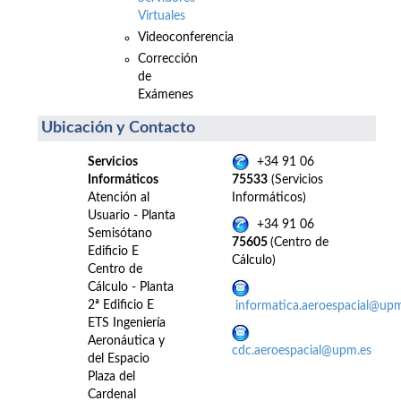
Virtuales
Videoconferencia
Corrección
de
Exámenes
Ubicación y Contacto
Servicios
+34 91 06
Informáticos
75533
(Servicios
Atención al
Informáticos)
Usuario - Planta
+34 91 06
Semisótano
75605
(Centro de
Edificio E
Cálculo)
Centro de
Cálculo - Planta
2ª Edificio E
informatica.aeroespacial@up
ETS Ingeniería
Aeronáutica y
cdc.aeroespacial@upm.es
del Espacio
Plaza del
Cardenal