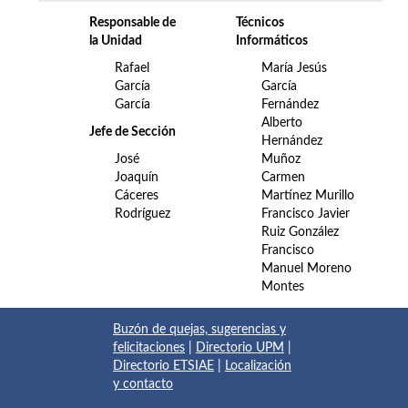
Responsable de
Técnicos
la Unidad
Informáticos
Rafael
María Jesús
García
García
García
Fernández
Alberto
Jefe de Sección
Hernández
José
Muñoz
Joaquín
Carmen
Cáceres
Martínez Murillo
Rodríguez
Francisco Javier
Ruiz González
Francisco
Manuel Moreno
Montes
Buzón de quejas, sugerencias y
felicitaciones
|
Directorio UPM
|
Directorio ETSIAE
|
Localización
y contacto