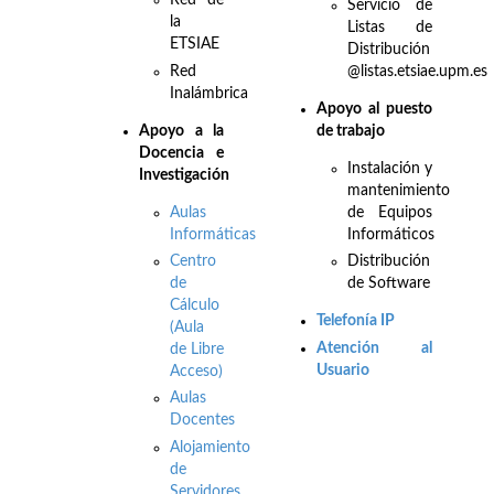
Red de
Servicio de
la
Listas de
ETSIAE
Distribución
Red
@listas.etsiae.upm.es
Inalámbrica
Apoyo al puesto
Apo
yo a la
de trabajo
Docencia e
Instalación y
Investigación
mantenimiento
Aulas
de Equipos
Informáticas
Informáticos
Centro
Distribución
de
de Software
Cálculo
Telefonía IP
(Aula
Atención al
de Libre
Usuario
Acceso)
Aulas
Docentes
Alojamiento
de
Servidores