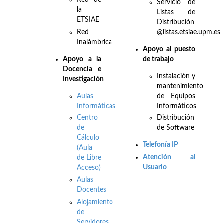
Red de
Servicio de
la
Listas de
ETSIAE
Distribución
Red
@listas.etsiae.upm.es
Inalámbrica
Apoyo al puesto
Apo
yo a la
de trabajo
Docencia e
Instalación y
Investigación
mantenimiento
Aulas
de Equipos
Informáticas
Informáticos
Centro
Distribución
de
de Software
Cálculo
Telefonía IP
(Aula
Atención al
de Libre
Usuario
Acceso)
Aulas
Docentes
Alojamiento
de
Servidores