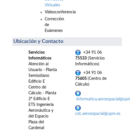
Virtuales
Videoconferencia
Corrección
de
Exámenes
Ubicación y Contacto
Servicios
+34 91 06
Informáticos
75533
(Servicios
Atención al
Informáticos)
Usuario - Planta
+34 91 06
Semisótano
75605
(Centro de
Edificio E
Cálculo)
Centro de
Cálculo - Planta
2ª Edificio E
informatica.aeroespacial@up
ETS Ingeniería
Aeronáutica y
cdc.aeroespacial@upm.es
del Espacio
Plaza del
Cardenal