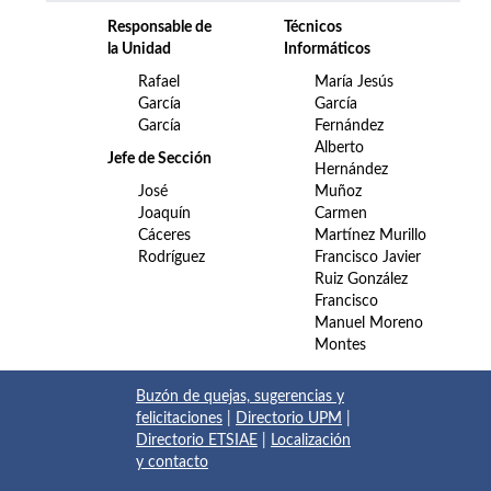
Responsable de
Técnicos
la Unidad
Informáticos
Rafael
María Jesús
García
García
García
Fernández
Alberto
Jefe de Sección
Hernández
José
Muñoz
Joaquín
Carmen
Cáceres
Martínez Murillo
Rodríguez
Francisco Javier
Ruiz González
Francisco
Manuel Moreno
Montes
Buzón de quejas, sugerencias y
felicitaciones
|
Directorio UPM
|
Directorio ETSIAE
|
Localización
y contacto