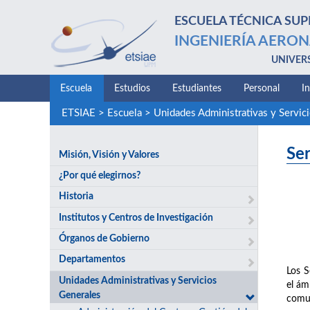
ESCUELA TÉCNICA SUP
INGENIERÍA AERON
UNIVER
Escuela
Estudios
Estudiantes
Personal
I
ETSIAE
>
Escuela
>
Unidades Administrativas y Servic
Ser
Misión, Visión y Valores
¿Por qué elegirnos?
Historia
Institutos y Centros de Investigación
Órganos de Gobierno
Departamentos
Los S
Unidades Administrativas y Servicios
el ám
Generales
comun