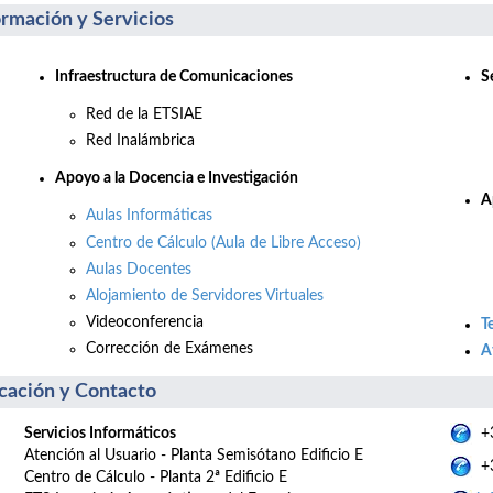
ormación y Servicios
Infraestructura de Comunicaciones
S
Red de la ETSIAE
Red Inalámbrica
Apo
yo a la Docencia e Investigación
A
Aulas Informáticas
Centro de Cálculo (Aula de Libre Acceso)
Aulas Docentes
Alojamiento de Servidores Virtuales
Videoconferencia
T
Corrección de Exámenes
A
cación y Contacto
Servicios Informáticos
+3
Atención al Usuario - Planta Semisótano Edificio E
+3
Centro de Cálculo - Planta 2ª Edificio E