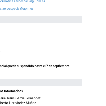
formatica.aeroespacial@upm.es
c.aeroespacial@upm.es
.
encial queda suspendido hasta el 7 de septiembre.
os Informáticos
aría Jesús García Fernández
lberto Hernández Muñoz